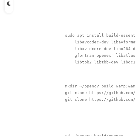
sudo apt install build-essent
    libavcodec-dev libavforma
    libxvidcore-dev libx264-d
    gfortran openexr libatlas
mkdir ~/opencv_build &amp;&am
git clone https://github.com/
cd ~/opencv_build/opencv
