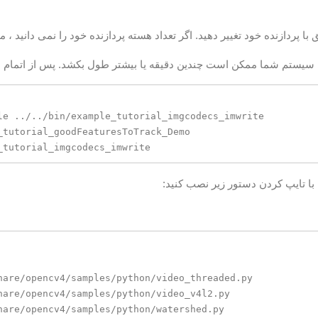
با پردازنده خود تغییر دهید. اگر تعداد هسته پردازنده خود را نمی دانید ، م
 سیستم شما ممکن است چندین دقیقه یا بیشتر طول بکشد. پس از اتمام ، چ
le ../../bin/example_tutorial_imgcodecs_imwrite

_tutorial_goodFeaturesToTrack_Demo

_tutorial_imgcodecs_imwrite
hare/opencv4/samples/python/video_threaded.py

hare/opencv4/samples/python/video_v4l2.py

hare/opencv4/samples/python/watershed.py