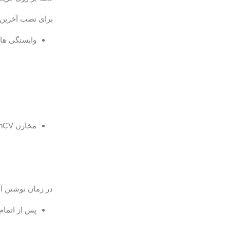
برای نصب آخرین نسخه OpenCV از منبع ، مراحل 
وابستگی های
مخازن OpenCV و OpenCV contrib را با دستورات زیر کلون کنید:
در زمان نوشتن آموزش 
پس از اتمام