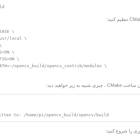
ASE \

usr/local \



=ON \

IG=ON \

ATH=~/opencv_build/opencv_contrib/modules \

ه به زیر خواهید دید:
itten to: /home/pi/opencv_build/opencv/build
وری را شروع کنید: