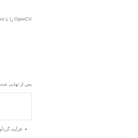
OpenCV را با CMake تنظیم کنید:
پس از نهایی شدن ساخت CMake ، چیزی شبی
فرآیند گردآ