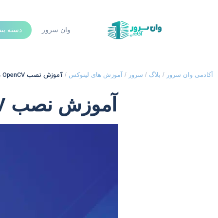
وان سرور
دسته بن
آموزش نصب OpenCV در دبیان Debian 10
آکادمی وان سرور
/
بلاگ
/
سرور
/
آموزش های لینوکس
/
آموزش نصب OpenCV در دبیان Debian 10