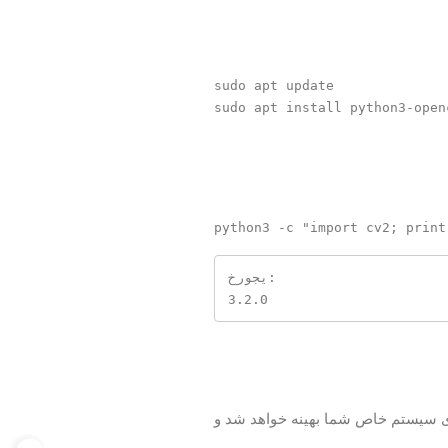
sudo apt update

خروجی:

3.2.0
هادی برای نصب OpenCV است. این روش برای سیستم خاص شما بهینه خواهد شد و