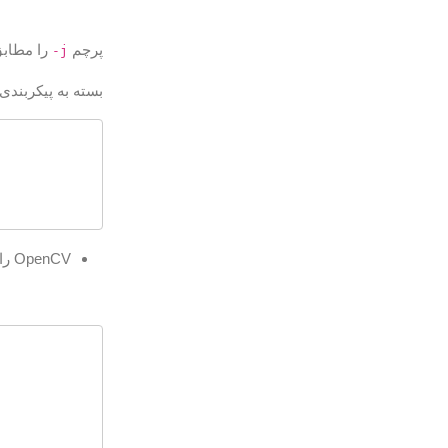
پرچم
را مطابق 
-j
بسته به پیکربندی
OpenCV را با تایپ کردن دستور زیر نصب کنید: