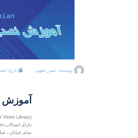
نویسنده:
حسن فقهی
تاریخ انتش
آموزش نصب OpenCV در 
دارای اتصالات C ++ ، Python و
نمای خیابان ، ف