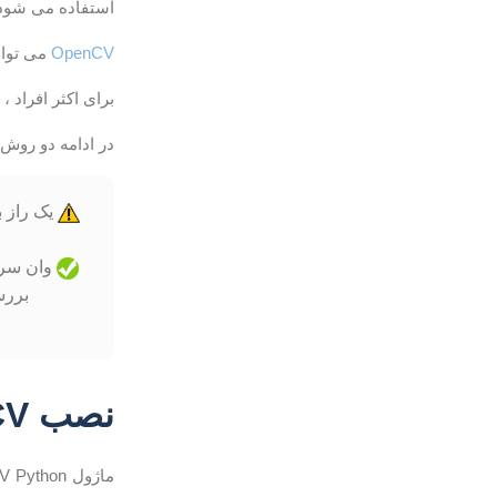
استفاده می شود. در این آموزش ن
OpenCV
می تواند از 
برای اکثر افراد ، ساده ترین راه نصب OpenCV در
در ادامه دو روش نصب OpenCV را برای شما
وان سرور
بررسی کنید
نصب OpenCV از مخزن Debian