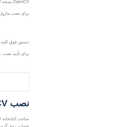
OpenCV نسخه 3.2 است که منسوخ شده است.
برای نصب ماژول OpenCV Python ، دستورات زیر را وارد کن
دستور فوق کلیه بسته های 
برای تأیید نصب ،
نصب OpenCV از منبع
شما بر روی گزین