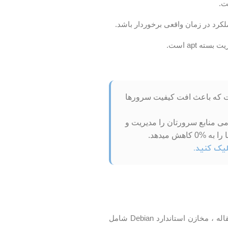
از حد است که باعث افت کیفیت سرورها
می منابع سرورتان را مدیریت و
ماژول OpenCV Python در مخزن استاندارد Debian موجود است. در زمان نوشتن این مقاله ، مخازن استاندارد Debian شامل