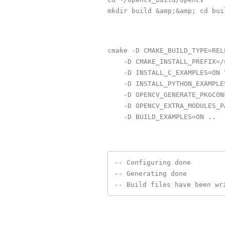
cmake -D CMAKE_BUILD_TYPE=RELE
    -D CMAKE_INSTALL_PREFIX=/
    -D INSTALL_C_EXAMPLES=ON \
    -D INSTALL_PYTHON_EXAMPLES
    -D OPENCV_GENERATE_PKGCONF
    -D OPENCV_EXTRA_MODULES_P
-- Configuring done

-- Generating done

-- Build files have been wr