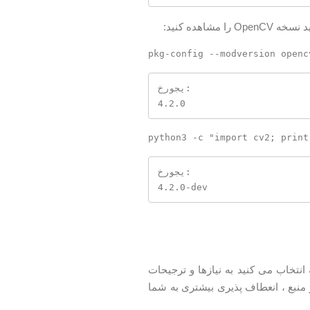
خروجی:

4.2.0
خروجی:

4.2.0-dev
نشان داده ایم. روشی که انتخاب می کنید به نیازها و ترجیحات
گی دارد. اگرچه نصب پکیج از مخزن اوبونتو آسانتر است ، اما ساخت OpenCV از منبع ، انعطاف پذیری بیشتری به شما