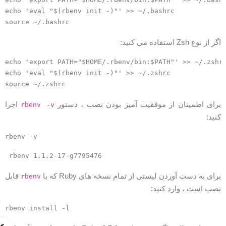
echo 'eval "$(rbenv init -)"' >> ~/.bashrc

گر از نوع Zsh استفاده می کنید:
echo 'export PATH="$HOME/.rbenv/bin:$PATH"' >> ~/.zshr
echo 'eval "$(rbenv init -)"' >> ~/.zshrc

رای اطمینان از موفقیت آمیز بودن نصب ، دستور
اجرا
rbenv -v
نید:
rbenv 1.1.2-17-g7795476
رای به دست آوردن لیستی از تمام نسخه های Ruby که با
قابل
rbenv
صب است ، وارد کنید: