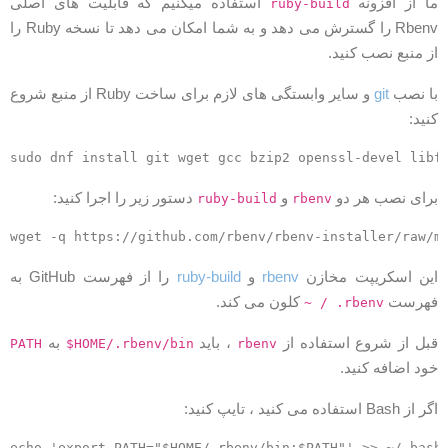
ا از افزونه
استفاده میکنیم که قابلیت های اصلی
ruby-build
Rbenv را گسترش می دهد و به شما امکان می دهد تا نسخه Ruby را
ز منبع نصب کنید.
ا نصب
git
و سایر وابستگی های لازم برای ساخت Ruby از منبع شروع
نید:
رای نصب هر دو
و
دستور زیر را اجرا کنید:
ruby-build
rbenv
ین اسکریپت مخازن
rbenv
و
ruby-build
را از فهرست GitHub به
هرست
کلون می کند.
~ / .rbenv
بل از شروع استفاده از
، باید
به
PATH
$HOME/.rbenv/bin
rbenv
ود اضافه کنید.
 از Bash استفاده می کنید ، تایپ کنید:
echo 'export PATH="$HOME/.rbenv/bin:$PATH"' >> ~/.bash