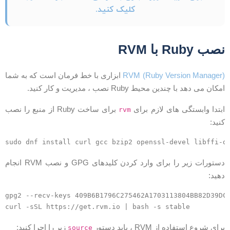
کلیک کنید.
صب Ruby با RVM
RVM (Ruby Version Manager
ابزاری با خط فرمان است که به شما
مکان می دهد با چندین محیط Ruby نصب ، مدیریت و کار کنید.
بتدا وابستگی های لازم برای
برای ساخت Ruby از منبع را نصب
rvm
نید:
دستورات زیر را برای وارد کردن کلیدهای GPG و نصب RVM انجام
هید:
gpg2 --recv-keys 409B6B1796C275462A1703113804BB82D39D
رای شروع استفاده از RVM ، باید دستور
زیر را اجرا کنید:
source