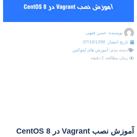
نویسنده:
حسن فقهی
تاریخ انتشار:
07/10/1398
دسته بندی:
آموزش های لینوکس
زمان مطالعه: 2 دقیقه
موزش نصب Vagrant در CentOS 8