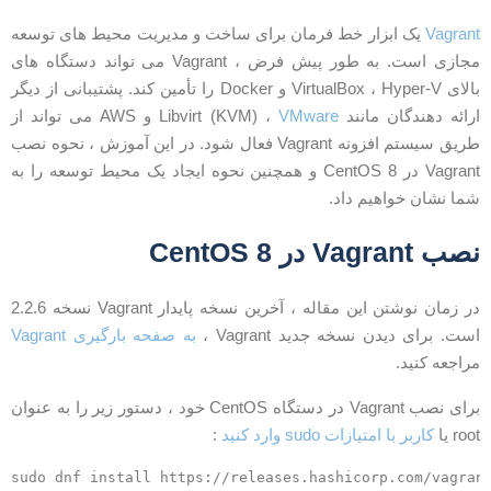
Vagran
یک ابزار خط فرمان برای ساخت و مدیریت محیط های توسعه
مجازی است. به طور پیش فرض ، Vagrant می تواند دستگاه های
بالای VirtualBox ، Hyper-V و Docker را تأمین کند. پشتیبانی از دیگر
رائه دهندگان مانند Libvirt (KVM) ،
VMware
و AWS می تواند از
طریق سیستم افزونه Vagrant فعال شود. در این آموزش ، نحوه نصب
Vagrant در CentOS 8 و همچنین نحوه ایجاد یک محیط توسعه را به
ما نشان خواهیم داد.
صب Vagrant در CentOS 8
در زمان نوشتن این مقاله ، آخرین نسخه پایدار Vagrant نسخه 2.2.6
ست. برای دیدن نسخه جدید Vagrant ،
به صفحه بارگیری Vagrant
راجعه کنید.
برای نصب Vagrant در دستگاه CentOS خود ، دستور زیر را به عنوان
roo یا
کاربر با امتیازات sudo وارد کنید
: