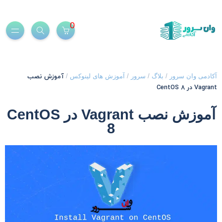
0
آموزش نصب
کادمی وان سرور
/
بلاگ
/
سرور
/
آموزش های لینوکس
/
Vagran در CentOS 8
آموزش نصب Vagrant در CentOS
8