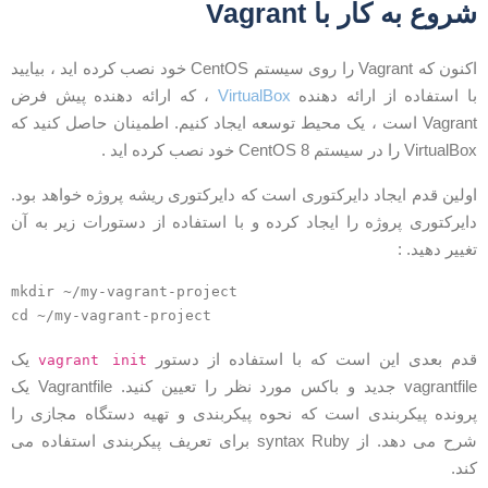
روع به کار با Vagrant
اکنون که Vagrant را روی سیستم CentOS خود نصب کرده اید ، بیایید
ا استفاده از ارائه دهنده
VirtualBox
، که ارائه دهنده پیش فرض
Vagrant است ، یک محیط توسعه ایجاد کنیم. اطمینان حاصل کنید که
VirtualB را در سیستم CentOS 8 خود نصب کرده اید .
ولین قدم ایجاد دایرکتوری است که دایرکتوری ریشه پروژه خواهد بود.
ایرکتوری پروژه را ایجاد کرده و با استفاده از دستورات زیر به آن
غییر دهید. :
mkdir ~/my-vagrant-project
cd ~/my-vagrant-project
دم بعدی این است که با استفاده از دستور
یک
vagrant init
vagrantfile جدید و باکس مورد نظر را تعیین کنید. Vagrantfile یک
رونده پیکربندی است که نحوه پیکربندی و تهیه دستگاه مجازی را
شرح می دهد. از syntax Ruby برای تعریف پیکربندی استفاده می
ند.