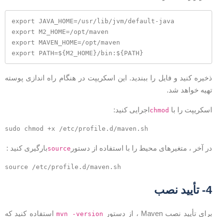
export JAVA_HOME=/usr/lib/jvm/default-java

export M2_HOME=/opt/maven

export MAVEN_HOME=/opt/maven

export PATH=${M2_HOME}/bin:${PATH}
خیره کنید و فایل را ببندید. این اسکریپت در هنگام راه اندازی پوسته
هیه خواهد شد.
سکریپت را با
اجرایی کنید:
chmod
ر آخر ، متغیرهای محیط را با استفاده از دستور
بارگیری کنید :
source
 تأیید نصب
رای تأیید نصب Maven ، از دستور
استفاده کنید که
mvn -version