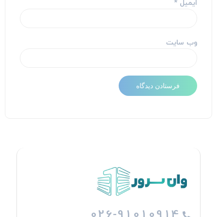
ایمیل
*
وب‌ سایت
026-91010914