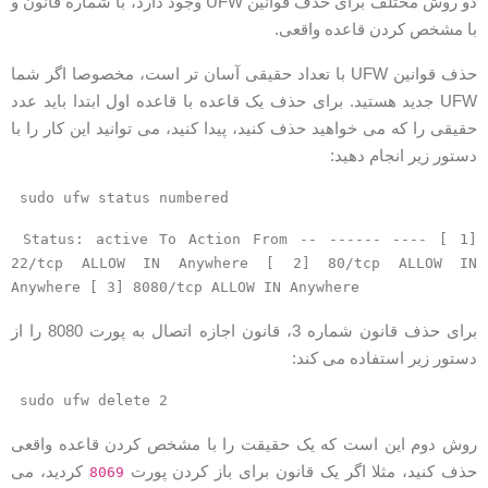
دو روش مختلف برای حذف قوانین UFW وجود دارد، با شماره قانون و
ا مشخص کردن قاعده واقعی.
حذف قوانین UFW با تعداد حقیقی آسان تر است، مخصوصا اگر شما
UFW جدید هستید. برای حذف یک قاعده با قاعده اول ابتدا باید عدد
قیقی را که می خواهید حذف کنید، پیدا کنید، می توانید این کار را با
ستور زیر انجام دهید:
sudo ufw status numbered
Status: active To Action From -- ------ ---- [ 1]
22/tcp ALLOW IN Anywhere [ 2] 80/tcp ALLOW IN
Anywhere [ 3] 8080/tcp ALLOW IN Anywhere
برای حذف قانون شماره 3، قانون اجازه اتصال به پورت 8080 را از
ستور زیر استفاده می کند:
sudo ufw delete 2
وش دوم این است که یک حقیقت را با مشخص کردن قاعده واقعی
ذف کنید، مثلا اگر یک قانون برای باز کردن پورت
کردید، می
8069