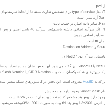
فيت سرويس
ر حسب بايت
Next header: اگر سرآيند اضافي داشته با
Destination
تی نت آی دی ( NetID ) :
قسمت ثابت که NetID يا SubnetID نيز گفته مي‌شود. اين بخش نشان‌ دهن
بکه يکسان است و به CIDR Notation يا Slash Notation نيز معروف است.
 که به
HostID
معروف است. اين بخش در کامپيوترهاي شبکه متغير است