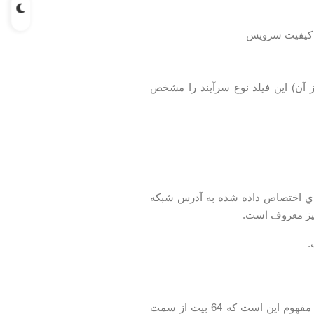
شيم(بجز سرآيند 40 بايتي اصلي و پس از آن) اين فيلد نوع سرآيند را مشخص
ده تعداد بيت‌هاي اختصاص داده شده به آدرس شبکه
.
به طور مثال آيپي آدرس 2001::3با پيش‌وند 64 بيت به صورت 2001::3/64نوشته مي‌شود، مفهوم اين است که 64 بيت از سمت