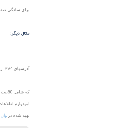
براي سادگي صفرها
مثال دیگر:
آدرسهاي IPV4 را هم بصورت زير نمايش ميدهند:
که شامل 80بیت صفر و 16 بیت یک و سپس 32 بیت آدرس ورژن 4 است.
امیدوارم اطلاعات
تهیه شده در
وان 