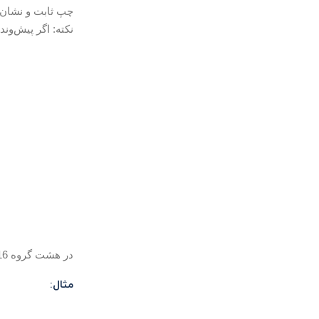
چپ ثابت و نشان‌دهنده آدرس شبکه (SubnetID) است 
نکته: اگر پيش‌وند آدرس
در هشت گروه 16 بيتي(يعني در هر گروه چهار رقم هگز) كه با علامت : از هم جدا شده اند نشان داده ميشوند.
مثال: