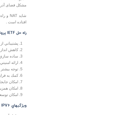
مشکل فضای آدرسی 
افتاده است .
راه حل IETF پروتكل
پشتيباني از 
كاهش انداز
ساده سازي 
ارائه امنيتي بهتر از 
توجه بيشتر
كمك به فراي
امكان جابجايي HOST ها بدون تغ
امكان همزيس
امكان توسعه
ويژگيهاي IPV6 :