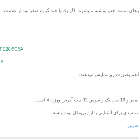
ي سمت چپ نوشته نميشوند. اگر يك يا چند گروه صفر بود از علامت :: بجا
:FE28:9C5A
5A
 مفیدی برای آشنایی با این پروتکل بوده باشه
سرور