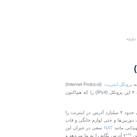
پروتکل اینترنت
(Internet Protocol)
است که ارتباط‌های اینترنتی بر پایه آن شکل می‌گیرد. این نسخه قرار است جای نسخه ۴ این پروتکل (IPv4) را که هم‌اکنون
یعنی حدود ۴ میلیارد آدرس در اینترنت را
ا، دوربین‌ها و حتی لوازم خانگی و قاب
یداتی مانند
NAT
سعی در جبران این
۱۲۸
آدرس یگانه را به ما می‌دهد و