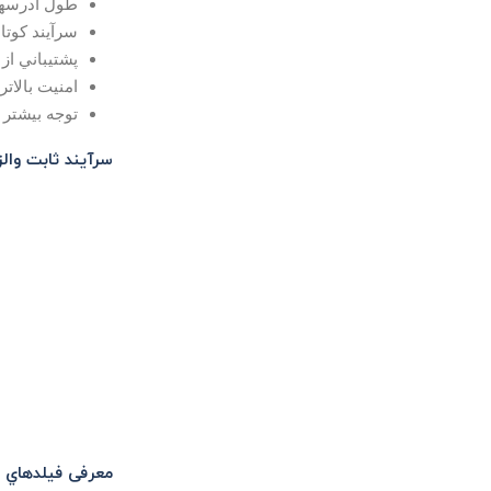
طول آدرسها 128 بيت است در مقابل 32 بيت در آدرسه
سرآيند كوتاهتر(7 فيلد در مقابل 13 ف
پشتيباني از 
امنيت بالاتر(البته اگر IPSEC را
توجه بيشتر
سرآيند ثابت والزامي 
معرفی فيلدهاي سرآين