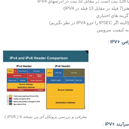
اي IPV4
يلد در IPV4)
گزينه هاي اختياري
 جزو IPV4 در نظر نگيريم)
 به كيفيت سرويس
IPV6 :
معرفی و بررسی پروتکل آی پی نسخه 6 ( IPV6 )
د IPV6 :