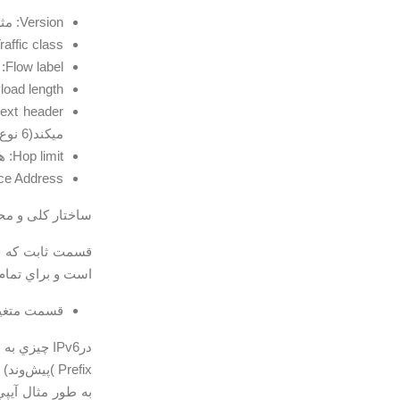
Version: مثل ipv4
Traffic class: مثل type of service براي تشخيص تفاوت بسته ها از لحاظ نيازمنديهاي كي
Flow label: فعلا آزمايشي است
Payload length: سايز داده اصلي ب
ميكند(6 نوع سرآيند اضافي داريم).
Hop limit: همان ttl است.
Source Address و  Address
ساختار کلی و محاسبا
است و براي تمام کامپيوترهاي ش
قسمت متغير
درIPv6 چيزي به نام Subnet Mask وجود ندارد اما به جایش
Prefix )پيش‌وند) وجود دارد. پيش‌وند مشخص‌کننده تعداد بيت‌هاي ثابت در IPV6 است.