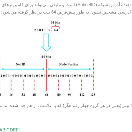
و مابقي مي‌تواند براي کامپيوترهاي داخل شبکه تغيير کند.
ي مشخص نشود، به طور پيش‌فرض 64 بيت در نظر گرفته مي‌شود:
89AB:CDEF