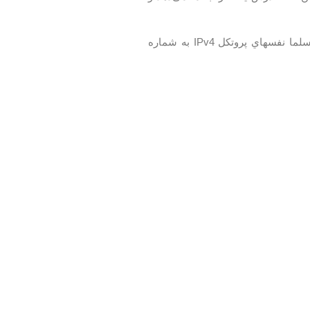
شايد NAT و راه حلهاي ديگر تا چند سالي مشكل كمبود آدرسهاي IP را حل كنند ولي مسلما نفسهاي پروتكل IPv4 به شماره