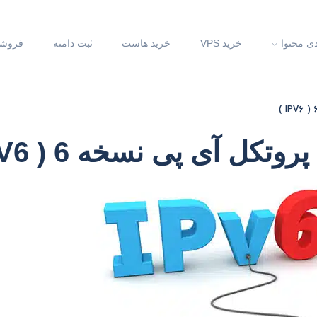
دی محتوا
خرید VPS
خرید هاست
ثبت دامنه
فروشگ
ل آی پی نسخه 6 ( IPV6 )