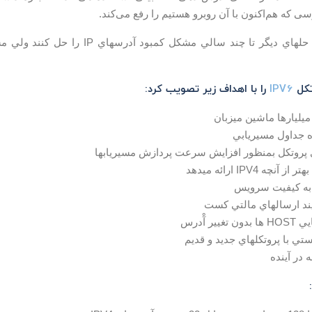
که هم‌اکنون با آن روبرو هستیم را رفع می‌کند.
IPV6
را با اهداف زير تصويب كرد:
ميليارها ماشين ميزبان
ه جداول مسيريابي
پروتكل بمنظور افزايش سرعت پردازش مسيريابها
آنچه IPV4 ارائه ميدهد
 به كيفيت سرويس
ند ارسالهاي مالتي كست
يير آْدرس
تي با پروتكلهاي جديد و قديم
 در آينده