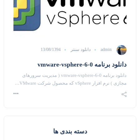
admin
دانلود سنتر
13/08/1394
دانلود برنامه vmware-vsphere-6-0
دانلود برنامه vmware-vsphere-6-0 ( مدیریت سرورهای
مجازی ) نرم افزار vSphere که محصول شرکت VMware…
دسته بندی ها