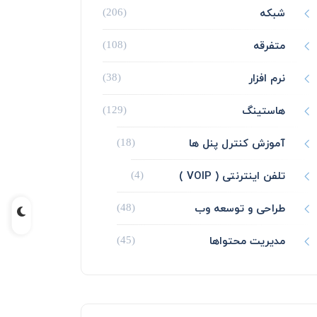
شبکه
(206)
متفرقه
(108)
نرم افزار
(38)
هاستینگ
(129)
آموزش کنترل پنل ها
(18)
تلفن اینترنتی ( VOIP )
(4)
طراحی و توسعه وب
(48)
مدیریت محتواها
(45)