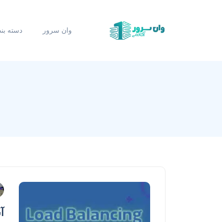
وان سرور
دسته بن
آشن