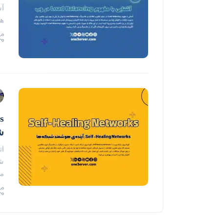
هاستی
ش
شب
م