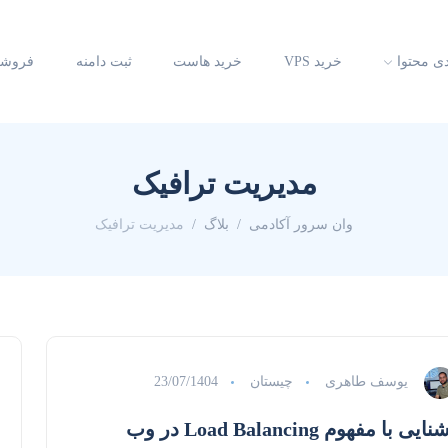
دی محتوا
خرید VPS
خرید هاست
ثبت دامنه
فروشگ
مدیریت ترافیک
وان سرور آکادمی
بلاگ
مدیریت ترافیک
یوسف طاهری
چیستان
23/07/1404
ایی با مفهوم Load Balancing در وب