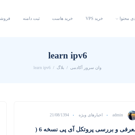
دی محتوا
خرید VPS
خرید هاست
ثبت دامنه
فروشگ
learn ipv6
وان سرور آکادمی
بلاگ
learn ipv6
admin
اخبارهای ویژه
21/08/1394
معرفی و بررسی پروتکل آی پی نسخه 6 (