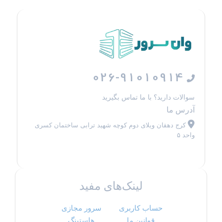
026-91010914
سوالات دارید؟ با ما تماس بگیرید
آدرس ما
کرج دهقان ویلای دوم کوچه شهید ترابی ساختمان کسری
واحد ۵
لینک‌های مفید
حساب کاربری
سرور مجازی
قوانین ما
هاستینگ