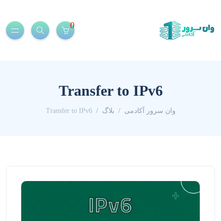
0
Transfer to IPv6
وان سرور آکادمی
بلاگ
Transfer to IPv6