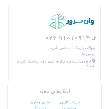
026-91010914
سوالات دارید؟ با ما تماس بگیرید
آدرس ما
کرج دهقان ویلای دوم کوچه شهید ترابی ساختمان کسری
واحد ۵
لینک‌های مفید
حساب کاربری
سرور مجازی
قوانین ما
هاستینگ