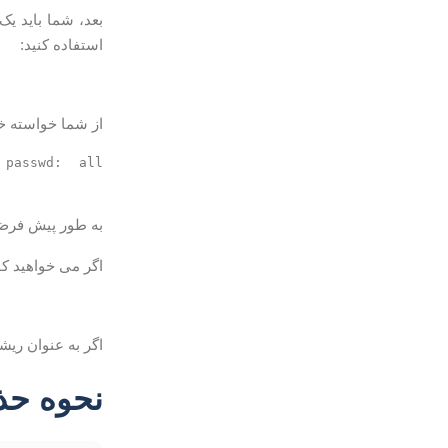
بعد، شما باید یک
استفاده کنید:
از شما خواسته خوا
passwd: all 
به طور پیش فرض در CentOS، اعضای گروه با دسترسی udo
اگر می خواهید کار
اگر به عنوان ریشه وا
نحوه حذف ک