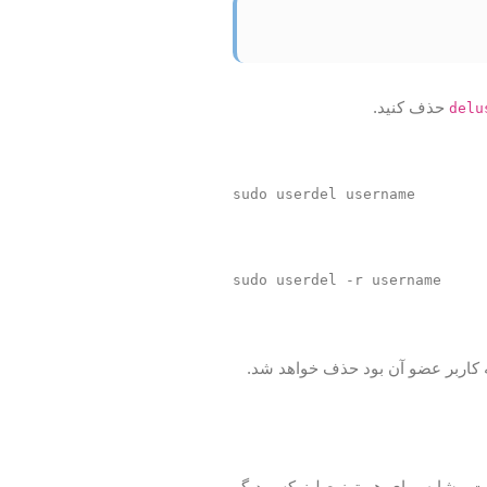
حذف کنید.
delu
sudo userdel username
sudo userdel -r username
C را اضافه و حذف کنید. دستورات مشابه برای هر توزیع لینوکس دیگر