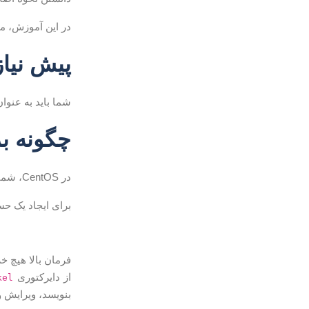
در این آموزش، م
پیش نیاز
شما باید به عنوان root 
چگونه برا
در CentOS، شما می توانید یک حساب کاربری جدید ایجاد کنید با استفاده از ابزار command-line
برای ایجاد یک ح
فرمان بالا هیچ خ
از دایرکتوری
kel
بنویسد، ویرایش 