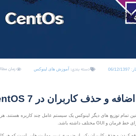
زمان مطالعه: 2
دسته بندی:
آموزش های لینوکس
ار:
06/12/1397
فه و حذف کاربران در CentOS 7
و همچنین تمام توزیع های دیگر لینوکس یک سیستم عامل چند کاربره هستند. 
 و GUI مختلف داشته باشد.
ه کردن و حذف کاربران یکی از ضروری ترین مهارت هایی است که هر کاربر 