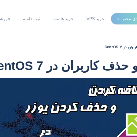
دی محتوا
خرید VPS
خرید هاست
ثبت دامنه
فروشگ
ر CentOS 7
 کاربران در CentOS 7