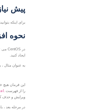
پیش نیاز
برای اینکه بتوانید
نحوه افزودن
در CentOS می توانید با استفاده از دستور
ایجاد کنید.
به عنوان مثال ، برای ایج
این فرمان هیچ خر
را از فهرست
kel
ویرایش و حذف کند. اگر به عنوان root وارد شوید ،
در مرحله بعد ، با