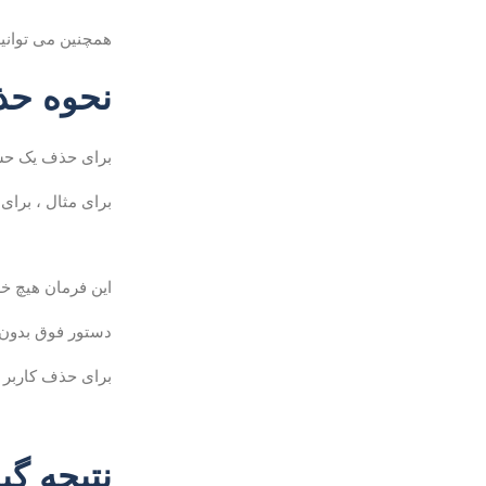
همچنین می توانید با تغییر پرونده sudoers 
نحوه حذف ک
برای حذف یک حسا
برای مثال ، برای حذف
این فرمان هیچ خر
دستور فوق بدون 
برای حذف کاربر 
نتیجه گی