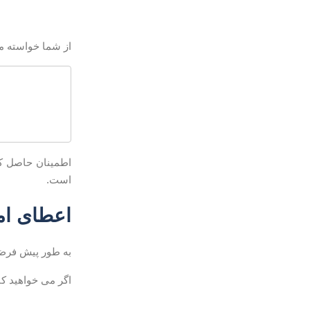
از شما خواسته می 
اطمینان حاصل کن
است.
اعطای امتیا
به طور پیش فرض در CentOS ، اعضای گروه د
اگر می خواهید کاربر تازه ایجاد ش