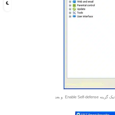
با زدن علامت + در زیر شاخه گزینه HIPS را انتخاب کرده و در سمت راست پنجره باید تیک گزینه Enable Self-defense و بعد