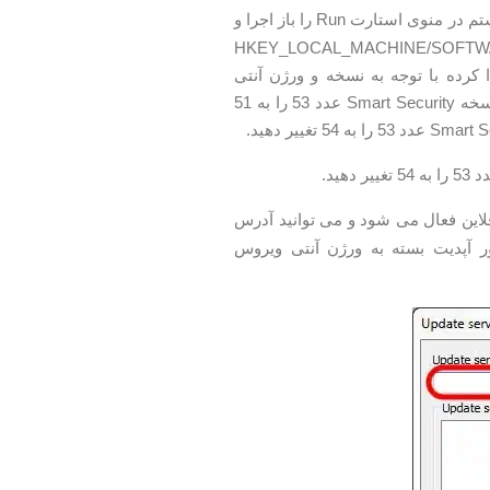
بعد از ریست سیستم در منوی استارت Run را باز اجرا و
Ente را بزنید. به مسیر زیر بروید :HKEY_LOCAL_MACHINE/SOFTWARE/ESET/ESET
Security/Cuو در سمت راست پنجره مقدار PackageFeatures را پیدا کرده با توجه به نسخه و ورژن آنتی
ویروس نود 32 خود آن را تغییر دهید : در ورژن 5 مقدار را روی 1 تنظیم کنید. در ورژن 6 نسخه Smart Security عدد 53 را به 51
فلاین فعال می شود و می توانید آدرس
ت سرور آپدیت بسته به ورژن آنتی ویروس