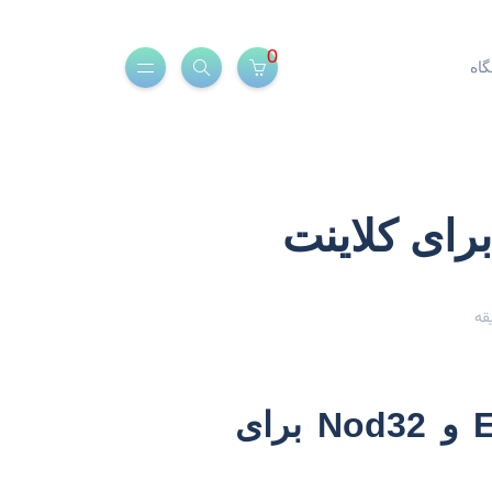
0
اه
آموزش تصویری آپدیت آنتی ویروس Eset و Nod32 برای