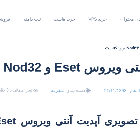
دی محتوا
خرید VPS
خرید هاست
ثبت دامنه
فروشگ
Nod32 برای کلاینت
زمان مطالعه: 3 دقیقه
دسته بندی:
متفرقه
انتشار:
21/11/1393