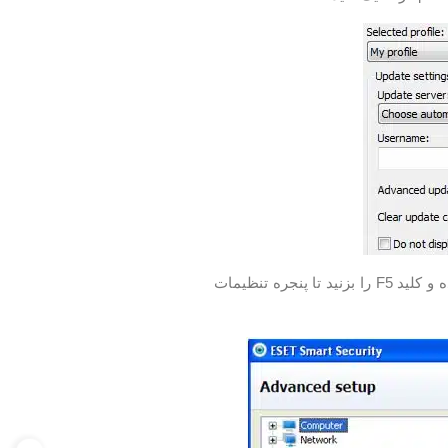
وارد محیط آنتی ویروس شده و کلید F5 را بزنید تا پنجره تنظیمات