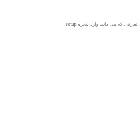
روی محیط آنتی ویروس خودتان کلید F5 را فشار دهید یا از هر روش متعارفی که می دانید وارد پنجره setup