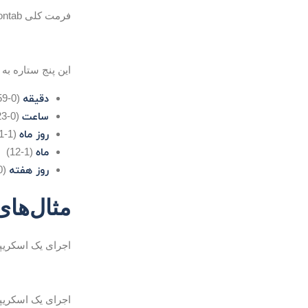
فرمت کلی Crontab به شکل زیر است:
این پنج ستاره به 
دقیقه
(0-59)
ساعت
(0-23)
روز ماه
(1-31)
ماه
(1-12)
روز هفته
(0-6؛ 0 معادل با یکشنبه و 6 معادل با شنبه است)
مثال‌های
اجرای یک اسکریپت 
اجرای یک اسکریپت هر