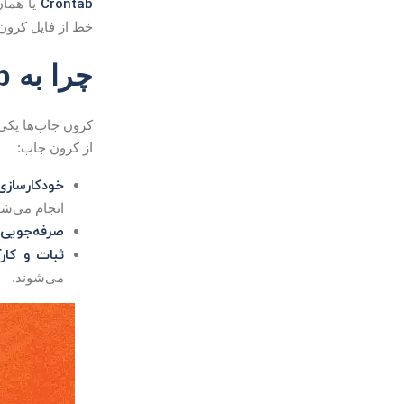
Crontab
یا همان
خط از فایل کرون، 
چرا به Cron Job در لینوکس نیاز داریم؟
کرون جاب‌ها یکی
از کرون جاب:
خودکارسازی
انجام می‌شو
صرفه‌جویی 
ثبات و کار
می‌شوند.