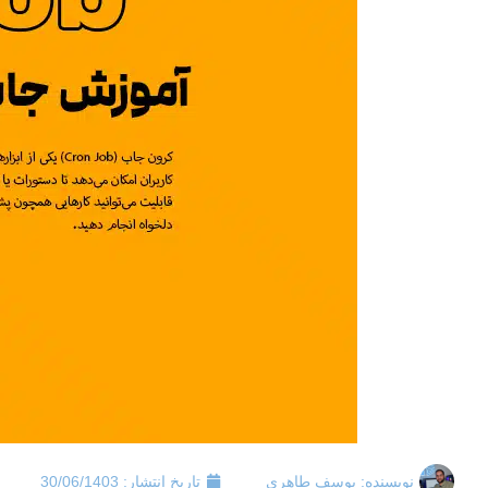
نویسنده:
یوسف طاهری
تاریخ انتشار:
30/06/1403