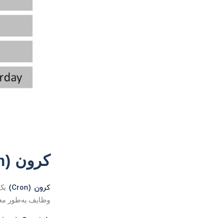
کرون (Cron) چیست؟
کرون (Cron)
یک 
وظایف به‌طور مع