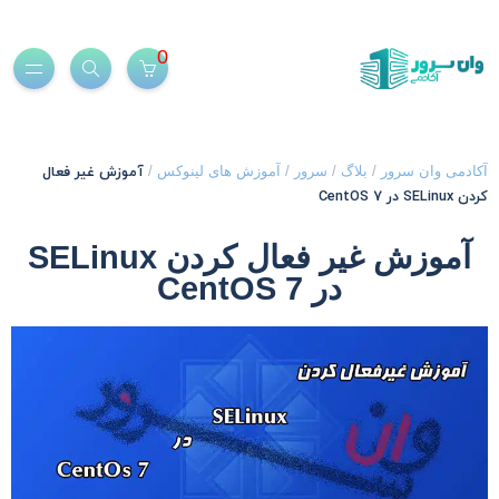
0
آموزش غیر فعال
کادمی وان سرور
/
بلاگ
/
سرور
/
آموزش های لینوکس
/
دن SELinux در CentOS 7
آموزش غیر فعال کردن SELinux
در CentOS 7