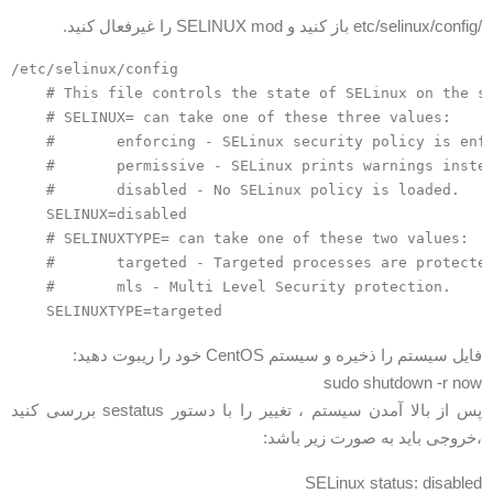
 SELINUX mod را غیرفعال کنید.
/etc/selinux/config

    # This file controls the state of SELinux on the s
    # SELINUX= can take one of these three values:

    #       enforcing - SELinux security policy is enf
    #       permissive - SELinux prints warnings inste
    #       disabled - No SELinux policy is loaded.

    SELINUX=disabled

    # SELINUXTYPE= can take one of these two values:

    #       targeted - Targeted processes are protecte
    #       mls - Multi Level Security protection.

ایل سیستم را ذخیره و سیستم CentOS خود را ریبوت دهید:
sudo shutdown -r no
پس از بالا آمدن سیستم ، تغییر را با دستور sestatus بررسی کنید
خروجی باید به صورت زیر باشد:
SELinux status: disable