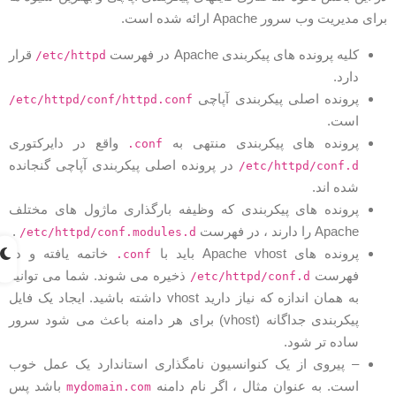
رای مدیریت وب سرور Apache ارائه شده است.
کلیه پرونده های پیکربندی Apache در فهرست
قرار
/etc/httpd
دارد.
پرونده اصلی پیکربندی آپاچی
/etc/httpd/conf/httpd.conf
است.
پرونده های پیکربندی منتهی به
واقع در دایرکتوری
.conf
در پرونده اصلی پیکربندی آپاچی گنجانده
/etc/httpd/conf.d
شده اند.
پرونده های پیکربندی که وظیفه بارگذاری ماژول های مختلف
Apache را دارند ، در فهرست
.
/etc/httpd/conf.modules.d
پرونده های Apache vhost باید با
خاتمه یافته و در
.conf
فهرست
ذخیره می شوند. شما می توانید
/etc/httpd/conf.d
به همان اندازه که نیاز دارید vhost داشته باشید. ایجاد یک فایل
پیکربندی جداگانه (vhost) برای هر دامنه باعث می شود سرور
ساده تر شود.
– پیروی از یک کنوانسیون نامگذاری استاندارد یک عمل خوب
است. به عنوان مثال ، اگر نام دامنه
باشد پس
mydomain.com