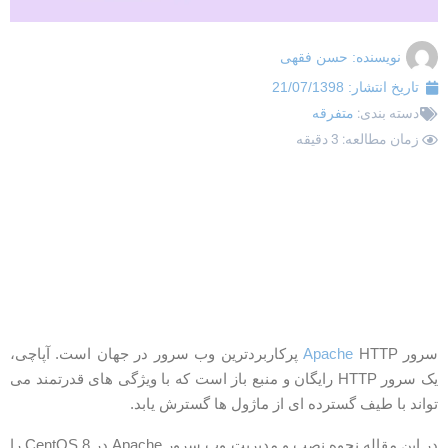
نویسنده:
حسن فقهی
تاریخ انتشار:
21/07/1398
دسته بندی:
متفرقه
زمان مطالعه: 3 دقیقه
رور
Apache
HTTP پرکاربردترین وب سرور در جهان است. آپاچی،
یک سرور HTTP رایگان و منبع باز است که با ویژگی های قدرتمند می
واند با طیف گسترده ای از ماژول ها گسترش یابد.
در این مقاله نحوه نصب و مدیریت وب سرور Apache در CentOS 8 را