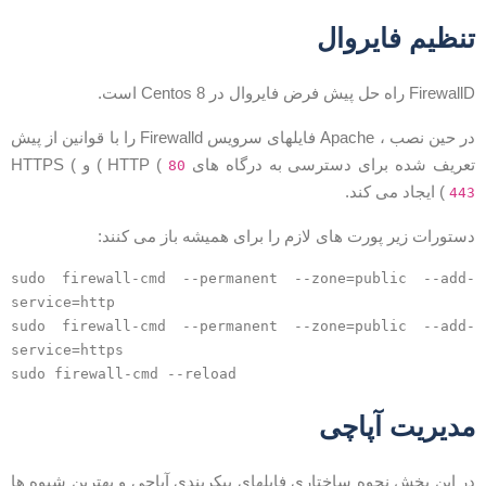
نظیم فایروال
Firewal راه حل پیش فرض فایروال در Centos 8 است.
در حین نصب ، Apache فایلهای سرویس Firewalld را با قوانین از پیش
عریف شده برای دسترسی به درگاه های HTTP (
) و HTTPS (
80
) ایجاد می کند.
44
ستورات زیر پورت های لازم را برای همیشه باز می کنند:
sudo firewall-cmd --permanent --zone=public --add
service=http
sudo firewall-cmd --permanent --zone=public --add
service=https
sudo firewall-cmd --reload
دیریت آپاچی
ر این بخش نحوه ساختاری فایلهای پیکربندی آپاچی و بهترین شیوه ها