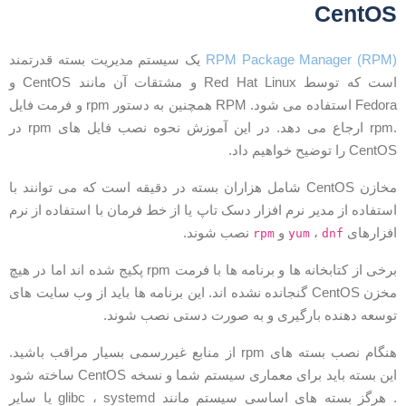
CentO
RPM Package Manager (RPM
یک سیستم مدیریت بسته قدرتمند
است که توسط Red Hat Linux و مشتقات آن مانند CentOS و
Fedora استفاده می شود. RPM همچنین به دستور rpm و فرمت فایل
.rpm ارجاع می دهد. در این آموزش نحوه نصب فایل های rpm در
Cent را توضیح خواهیم داد.
مخازن CentOS شامل هزاران بسته در دقیقه است که می توانند با
ستفاده از مدیر نرم افزار دسک تاپ یا از خط فرمان با استفاده از نرم
فزارهای
،
و
نصب شوند.
rpm
yum
dnf
برخی از کتابخانه ها و برنامه ها با فرمت rpm پکیج شده اند اما در هیچ
مخزن CentOS گنجانده نشده اند. این برنامه ها باید از وب سایت های
وسعه دهنده بارگیری و به صورت دستی نصب شوند.
هنگام نصب بسته های rpm از منابع غیررسمی بسیار مراقب باشید.
این بسته باید برای معماری سیستم شما و نسخه CentOS ساخته شود
. هرگز بسته های اساسی سیستم مانند glibc ، systemd یا سایر