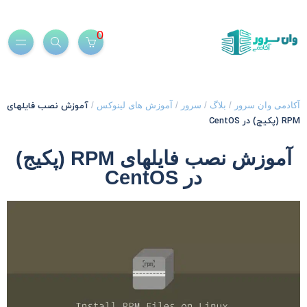
0
آموزش نصب فایلهای
کادمی وان سرور
/
بلاگ
/
سرور
/
آموزش های لینوکس
/
R (پکیج) در CentOS
آموزش نصب فایلهای RPM (پکیج)
در CentOS