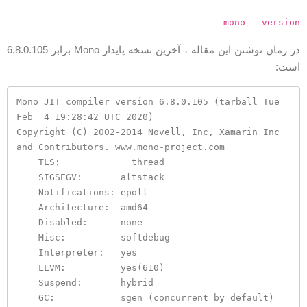
mono --versio
در زمان نوشتن این مقاله ، آخرین نسخه پایدار Mono برابر 6.8.0.105
ست:
Mono JIT compiler version 6.8.0.105 (tarball Tue 
Feb  4 19:28:42 UTC 2020)

Copyright (C) 2002-2014 Novell, Inc, Xamarin Inc 
and Contributors. www.mono-project.com

    TLS:           __thread

    SIGSEGV:       altstack

    Notifications: epoll

    Architecture:  amd64

    Disabled:      none

    Misc:          softdebug 

    Interpreter:   yes

    LLVM:          yes(610)

    Suspend:       hybrid

    GC:            sgen (concurrent by default)