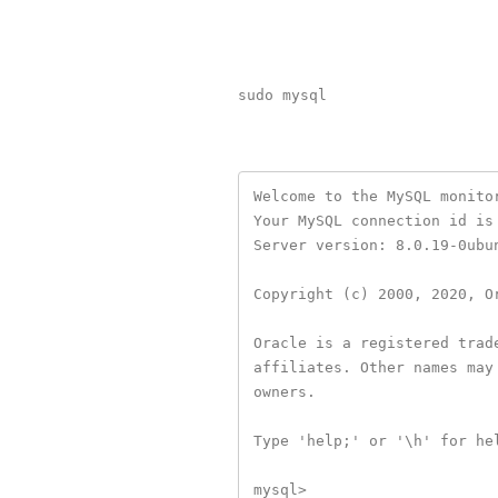
Welcome to the MySQL monito
Your MySQL connection id is 
Server version: 8.0.19-0ubun
Copyright (c) 2000, 2020, O
Oracle is a registered trad
affiliates. Other names may
owners.

Type 'help;' or '\h' for he
mysql>