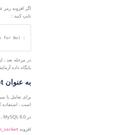
اگر افزونه رمز ع
تایپ کنید :
 for No) : 
پایگاه داده آزمای
به عنوان root وارد شوید
است ، استفاده کن
در MySQL 8.0 ، کاربر اصلی به طور پیش فرض
افزونه
h_socket