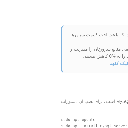
از حد است که باعث افت کیفیت سرورها
می منابع سرورتان را مدیریت و
در زمان نوشتن این مقاله ، آخرین نسخه از MySQL موجود در مخازن اوبونتو ، نسخه 8.0 MySQL است . برای نصب آن دستورات
sudo apt update
