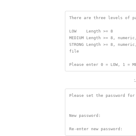
There are three levels of pa
LOW    Length >= 8

MEDIUM Length >= 8, numeric
STRONG Length >= 8, numeric, mixed
file

Please set the password for 
New password: 
