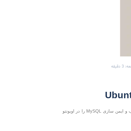
 دقیقه
محبوب ترین سیستم مدیریت پایگاه داده منبع باز است. این راهنما آموزش نصب و ایمن سازی MySQL را در اوبونتو