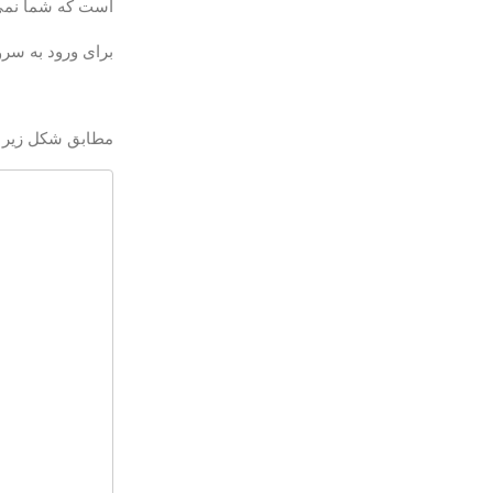
است که شما نمی توانید با
برای ورود به سرور MySQL به عنوان نوع کاربر
مطابق شکل زیر MySQL shell به شما ارائه می شود: