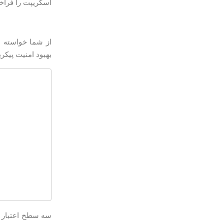
اسکریپت را فراخو
از شما خواسته 
بهبود امنیت پیکرب
سه سطح اعتبار سن