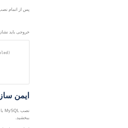
پس از اتمام نصب ، سرویس MySQL بطور خودکار شروع می شود. 
خروجی باید نشان
ایمن سازی QL
نصب MySQL با اسکریپتی به نام
ببخشید.