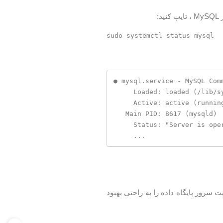
● mysql.service - MySQL Comm
     Loaded: loaded (/lib/systemd/system/mysql.service; enabled; vendor preset: enabled)

     Active: active (running) since Tue 2020-04-28 20:59:52 UTC; 10min ago

   Main PID: 8617 (mysqld)

     Status: "Server is operational"

     ...
 سرور پایگاه داده را به راحتی بهبود