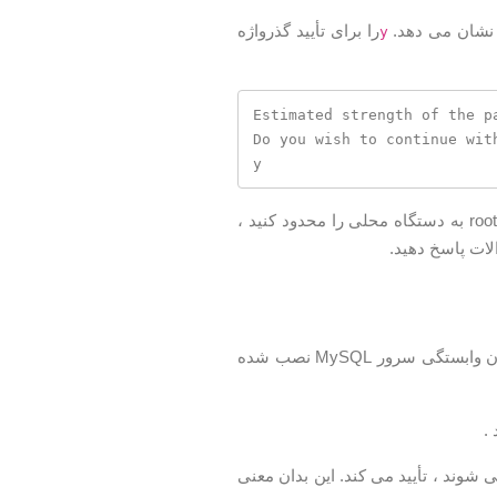
ا نشان می دهد.
را برای تأیید گذرواژه
y
Estimated strength of the pa
Do you wish to continue wit
y
در مرحله بعد ، از شما خواسته می شود تا کاربر ناشناس را حذف کنید ، دسترسی کاربر root به دستگاه محلی را محدود کنید ،
لات پاسخ دهید.
برای تعامل با سرور MySQL از خط فرمان ، از برنامه سرویس دهنده MySQL که به عنوان وابستگی سرور MySQL نصب شده
.
وند ، تأیید می کند. این بدان معنی