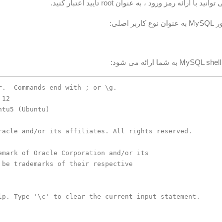
 ارائه رمز ورود ، به عنوان root تأیید اعتبار کنید.
 اصلی:
r.  Commands end with ; or \g.

12

tu5 (Ubuntu)

racle and/or its affiliates. All rights reserved.

emark of Oracle Corporation and/or its

 be trademarks of their respective

lp. Type '\c' to clear the current input statement.
