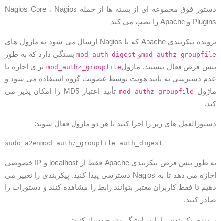
دستور فوق مجموعه ای از بسته ها از جمله Nagios Core ، Nagios
Plugi و Apache را نصب می کند.
ونده پیکربندی Apache که با Nagios ارسال می شود به ماژول های
و
بستگی دارد که به طور
mod_auth_digest
mod_authz_groupfil
یش فرض فعال نیستند. ماژول
برای اجازه یا
mod_authz_groupfile
دم دسترسی به تأیید هویت توسط عضویت گروه استفاده می شود و
اژول
تأیید اعتبار MD5 را امکان پذیر می
mod_authz_groupfile
ند.
ستورالعمل های زیر را اجرا کنید تا هر دو ماژول فعال شوند:
به طور پیش فرض پیکربندی Apache فقط از localhost و IP خصوصی
اجازه می دهد تا به Nagios دسترسی پیدا کنید. پیکربندی را تغییر می
هیم تا فقط کاربران معتبر بتوانند رابط را مشاهده کنند و دستورات را
ادر کنند.
رونده پیکربندی را با ویرایشگر متن خود باز کنید: