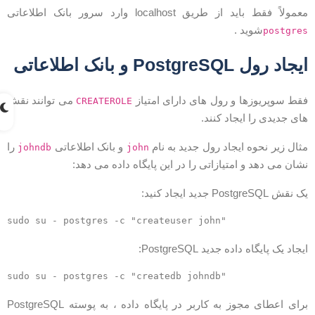
عمولاً فقط باید از طریق localhost وارد سرور بانک اطلاعاتی
شوید .
postgre
یجاد رول PostgreSQL و بانک اطلاعاتی
قط سوپریوزها و رول های دارای امتیاز
می توانند نقش
CREATEROLE
ای جدیدی را ایجاد کنند.
ثال زیر نحوه ایجاد رول جدید به نام
و بانک اطلاعاتی
را
johndb
john
شان می دهد و امتیازاتی را در این پایگاه داده می دهد:
 نقش PostgreSQL جدید ایجاد کنید:
یجاد یک پایگاه داده جدید PostgreSQL:
برای اعطای مجوز به کاربر در پایگاه داده ، به پوسته PostgreSQL