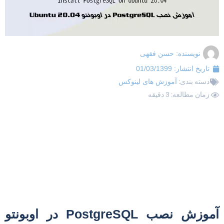
نویسنده:
حسن فقهی
تاریخ انتشار:
01/03/1399
دسته بندی:
آموزش های لینوکس
زمان مطالعه: 3 دقیقه
آموزش نصب PostgreSQL در اوبونتو