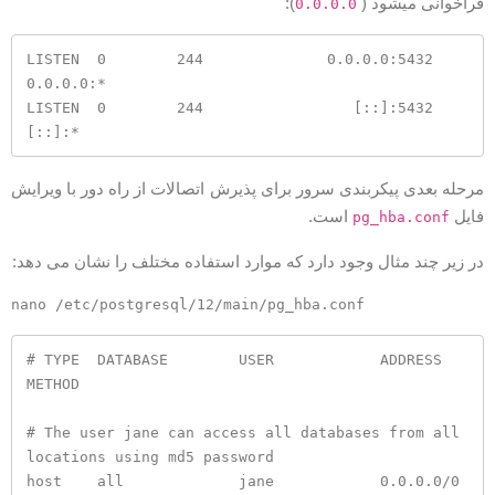
راخوانی میشود (
):
0.0.0.0
LISTEN  0        244              0.0.0.0:5432           
0.0.0.0:*              

LISTEN  0        244                 [::]:5432              
[::]:* 
رحله بعدی پیکربندی سرور برای پذیرش اتصالات از راه دور با ویرایش
ایل
است.
pg_hba.conf
ر زیر چند مثال وجود دارد که موارد استفاده مختلف را نشان می دهد:
# TYPE  DATABASE        USER            ADDRESS                 
METHOD

# The user jane can access all databases from all 
locations using md5 password

host    all             jane            0.0.0.0/0                