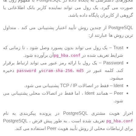
ورت می گیرد. یک رول می تواند نماینده کاربر بانک اطلاعاتی یا
روهی از کاربران پایگاه داده باشد.
PostgreSQL از چندین روش تأیید اعتبار پشتیبانی می کند . متداول
رین روش ها عبارتند از:
Trust – یک رول می تواند بدون پسورد وصل شود ، تا زمانی که
شرایط تعریف شده در
آن برآورده شود.
pg_hba.conf
Password – یک رول با ارائه رمز عبور می تواند ارتباط برقرار
کند. کلمه عبور در
،
و
ذخیره
password
scram-sha-256
md5
میشود.
Ident – فقط در اتصالات TCP / IP پشتیبانی می شود.
Peer – همانند Ident ، اما فقط در اتصالات محلی پشتیبانی می
شود.
حراز هویت مشتری PostgreSQL در پرونده پیکربندی به نام
تعریف شده است . به طور پیش فرض ، PostgreSQL
pg_hba.con
رای ارتباطات محلی از روش تأیید هویت Peer استفاده می کند.