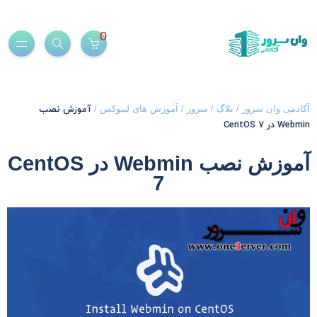
0
آموزش نصب
کادمی وان سرور
/
بلاگ
/
سرور
/
آموزش های لینوکس
/
Webmi در CentOS 7
آموزش نصب Webmin در CentOS
7