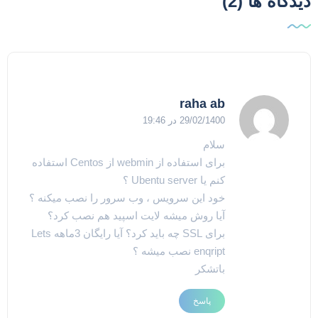
یدگاه ها (2)
raha ab
29/02/1400 در 19:46
سلام
برای استفاده از webmin از Centos استفاده
کنم یا Ubentu server ؟
خود این سرویس ، وب سرور را نصب میکنه ؟
آیا روش میشه لایت اسپید هم نصب کرد؟
برای SSL چه باید کرد؟ آیا رایگان 3ماهه Lets
enqript نصب میشه ؟
باتشکر
پاسخ