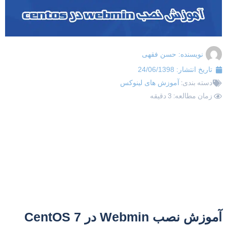
نویسنده:
حسن فقهی
تاریخ انتشار:
24/06/1398
دسته بندی:
آموزش های لینوکس
زمان مطالعه: 3 دقیقه
موزش نصب Webmin در CentOS 7