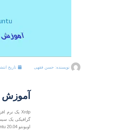
نویسنده:
حسن فقهی
تاریخ انتش
آموزش نصب Xrdp در اوبو
اوبونتو 20.04 Ubuntu را توضیح خواهیم داد.