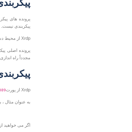
پیکربندی dp
پرونده های پیکربندی Xrdp در 
پیکربندی نیست.
Xrdp از محیط دسکتاپ پیش فرض X Window (Gnome یا XFCE) استفاده می کند.
پرونده اصلی پیک
مجدداً راه اندازی 
پیکربندی
Xrdp از پورت
389
به عنوان مثال ، برای دسترسی به
اگر می خواهید از