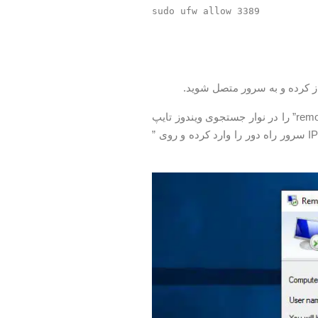
اگر PC Windows دارید ، می توانید از سرویس دهنده پیش فرض RDP استفاده کنید. ” remote” را در نوار جستجوی ویندوز تایپ
کنید و روی “Remote Desktop Connection” کلیک کنید. در قسمت ” Computer ” ، آدرس IP سرور راه دور را وارد کرده و روی ”