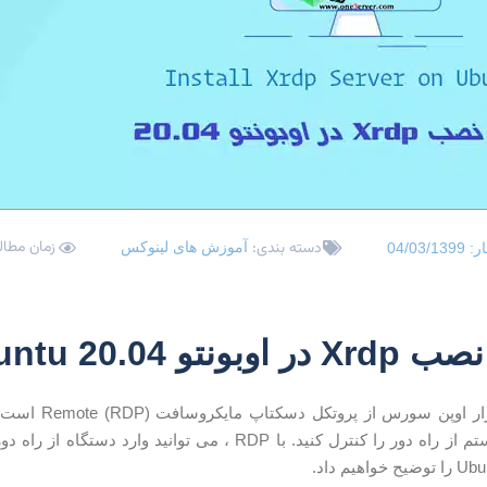
زمان مطالعه: 3
دسته بندی:
آموزش های لینوکس
ار:
04/03/1399
نتو 20.04 Ubuntu
Xrdp یک نرم افز