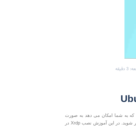
 دقیقه
ار اوپن سورس از پروتکل دسکتاپ مایکروسافت Remote (RDP) است که به شما امکان می دهد به صورت
گرافیکی یک سیستم از راه دور را کنترل کنید. با RDP ، می توانید وارد دستگاه از راه دور شوید. در این آموزش نصب Xrdp در