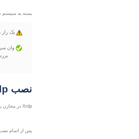
بسته به سیستم شما ، بار
وان سرور
بررسی کنید
نصب Xrdp در اوبونتو 20.04 Ubuntu
Xrdp در مخازن پیش فرض اوبونتو موجود است. برای نصب آن ، اجرا کنید:
پس از اتمام نصب ، سرویس Xrdp بطور خودکار شروع می شود. می تو