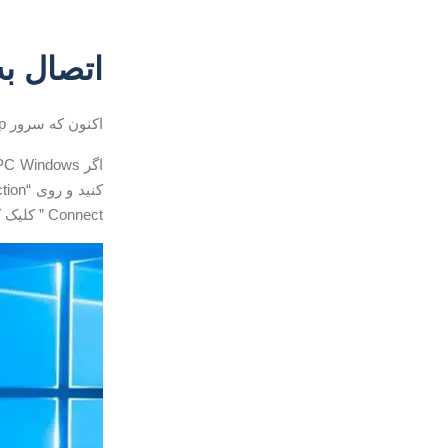
اتصال به 
اکنون که سرور Xrdp خود را تنظیم کرده اید ، وقت آن رسیده است که کاربر Xrdp خود را باز کرده و به سرور متصل شوید.
Connect ” کلیک کنید.