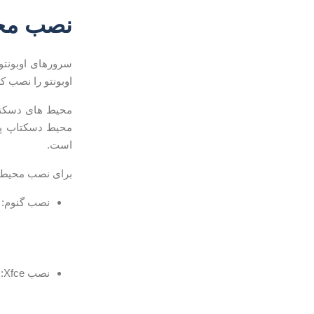
نصب مح
سرورهای اوبونت
اوبونتو را نصب کر
محیط های دسکتاپ
محیط دسکتاپ پیش فرض در او
است.
برای نصب محیط د
نصب گنوم:
نصب Xfce: