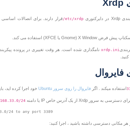
Xr
دایرکتوری
/etc/xrdp
ربندی
xrdp.ini
کنید.
 فایروال
استفاده میکند . اگر
فایروال را روی سرور Ubuntu
خود اجرا کرده اید، باید پورت Xrdp 
3
 سرور Xrdp از یک آدرس خاص IP یا دامنه IP ،
.168.33.0/24
 هر مکانی دسترسی داشته باشید ، اجرا کنید: