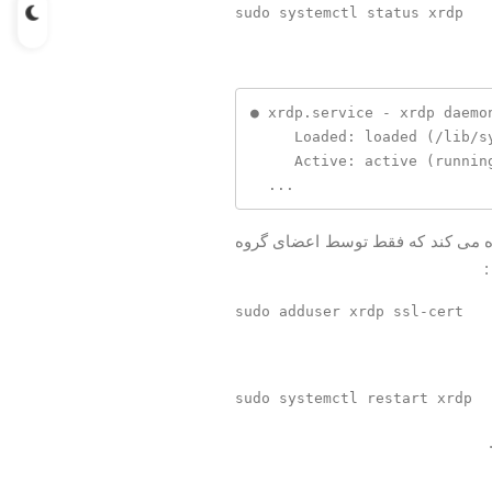
● xrdp.service - xrdp daemon
     Loaded: loaded (/lib/systemd/system/xrdp.service; enabled; vendor preset: enabled)

     Active: active (running) since Fri 2020-05-22 17:36:16 UTC; 4min 41s ago

  ...
 می کند که فقط توسط اعضای گروه
: