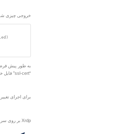
خروجی چیزی شبیه 
به طور پیش فرض Xrdp از ف
“ssl-cert” قابل خواندن است. برای اضافه کردن کاربر
برای اجرای تغییرات ، سرویس Xrdp 
Xrdp بر روی سرور Ubuntu شما نصب شده است و می توانید شروع به استفاده از آن کنید.