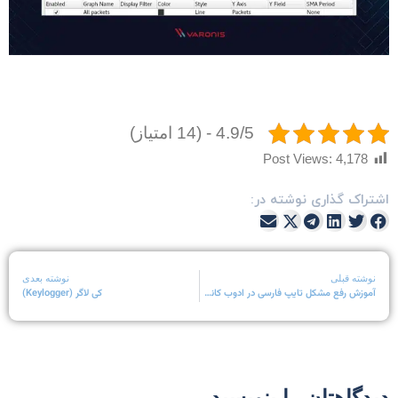
4.9/5 - (14 امتیاز)
Post Views:
4,178
شتراک گذاری نوشته در:
نوشته قبلی
نوشته بعدی
آموزش رفع مشکل تایپ فارسی در ادوب کانکت (Adobe Connect)
کی لاگر (Keylogger)
یدگاهتان را بنویسید