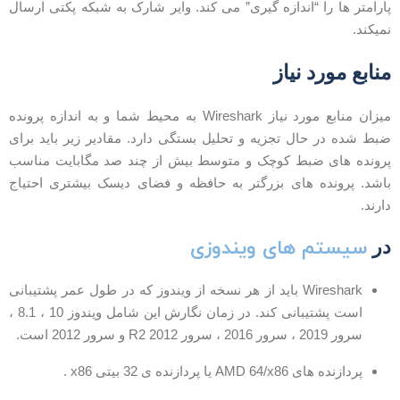
ارامتر ها را “اندازه گیری” می کند. وایر شارک به شبکه پکتی ارسال
میکند.
نابع مورد نیاز
میزان منابع مورد نیاز Wireshark به محیط شما و به اندازه پرونده
بط شده در حال تجزیه و تحلیل بستگی دارد. مقادیر زیر باید برای
رونده های ضبط کوچک و متوسط ​​بیش از چند صد مگابایت مناسب
اشد. پرونده های بزرگتر به حافظه و فضای دیسک بیشتری احتیاج
ارند.
سیستم های ویندوزی
ر
Wireshark باید از هر نسخه از ویندوز که در طول عمر پشتیبانی
است پشتیبانی کند. در زمان نگارش این شامل ویندوز 10 ، 8.1 ،
سرور 2019 ، سرور 2016 ، سرور 2012 R2 و سرور 2012 است.
پردازنده های AMD 64/x86 یا پردازنده ی 32 بیتی x86 .