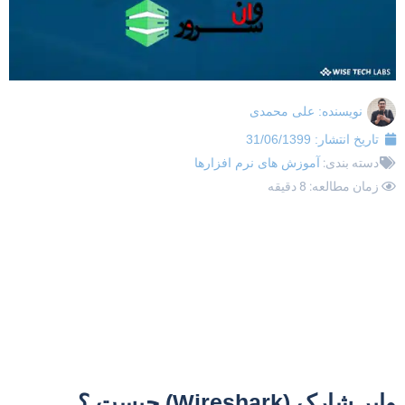
نویسنده:
علی محمدی
تاریخ انتشار:
31/06/1399
دسته بندی:
آموزش های نرم افزارها
زمان مطالعه: 8 دقیقه
ایر شارک (Wireshark) چیست ؟