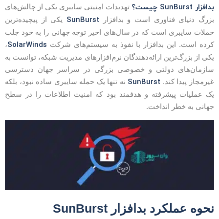
دافزار SunBurst چیست؟
تهدیدات امنیتی سایبری یکی از چالش‌های
SunBurst
زرگ دنیای فناوری است و بدافزار
یکی از پیچیده‌ترین
ملات سایبری است که در سال‌های اخیر توجه جهانی را به خود جلب
SolarWinds
رده است. این بدافزار با نفوذ به سیستم‌های شرکت
،
کی از بزرگ‌ترین ارائه‌دهندگان نرم‌افزارهای مدیریت شبکه، توانست به
ازمان‌های دولتی و خصوصی بزرگی در سراسر جهان دسترسی
SunBurst
یرمجاز پیدا کند.
نه تنها یک حمله سایبری ساده نبود، بلکه
ک عملیات پیشرفته و هدفمند بود که امنیت اطلاعات را در سطح
هانی به خطر انداخت.
حوه عملکرد بدافزار SunBurst