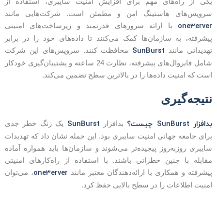
کی از راه‌های مهم برای افزایش امنیت سایبری، استفاده از
رویس‌های هاستینگ امن و مطمئن است. شرکت‌هایی مانند
one3erve
با ارائه سرورهای قدرتمند و زیرساخت‌های امنیتی
یشرفته، به سازمان‌ها کمک می‌کنند تا داده‌های خود را در برابر
SunBurst
هدیداتی مانند
محافظت کنند. سرویس‌های این شرکت
شامل فایروال‌های پیشرفته، نظارت 24 ساعته و پشتیبان‌گیری خودکار
ست که امنیت داده‌ها را در بالاترین سطح تضمین می‌کند.
تیجه‌گیری
دافزار SunBurst چیست؟
SunBurst
بدافزار
یک زنگ خطر جدی
رای جامعه جهانی امنیت سایبری بود. این حمله نشان داد که تهدیدات
ایبری روزبه‌روز پیچیده‌تر می‌شوند و سازمان‌ها باید همواره آماده
قابله با چنین خطراتی باشند. با استفاده از راه‌کارهای امنیتی
one3erver
یشرفته و همکاری با ارائه‌دهندگان معتبر مانند
، می‌توان
منیت اطلاعات را در سطح بالایی حفظ کرد.