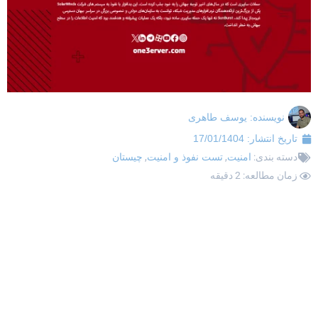
نویسنده:
یوسف طاهری
تاریخ انتشار:
17/01/1404
دسته بندی:
امنیت
,
تست نفوذ و امنیت
,
چیستان
زمان مطالعه: 2 دقیقه