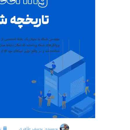
نویسنده:
یوسف طاهری
ت