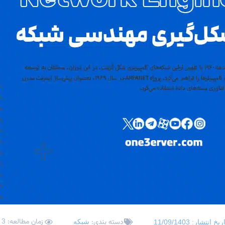
زمان مطالعه: 3 دقیقه
دسته بندی:
شبکه
اریخ انتشار:
11/09/1403