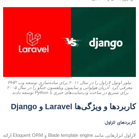
تیلور اوتول لاراول را در سال ۲۰۱۱ برای ساده‌سازی توسعه وب PHP
معرفی کرد. آدریان هولواتی و سایمون ویلفسون جنگو را در سال ۲۰۰۵
برای تسریع در ساخت وب‌سایت‌های خبری با Python توسعه دادند.
اربردها و ویژگی‌ها Laravel و Django
اربردهای لاراول:
لاراول ابزارهایی مانند Blade template engine و Eloquent ORM ارائه