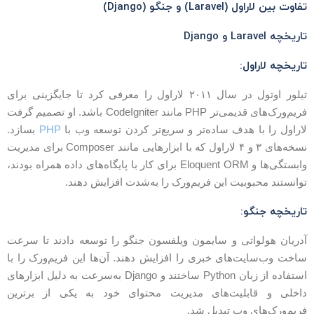
فاوت بین لاراول (Laravel) و جنگو (Django)
اریخچه Laravel و Django
اریخچه لاراول:
تیلور اوتول در سال ۲۰۱۱ لاراول را معرفی کرد تا جایگزینی برای
فریم‌ورک‌های قدیمی‌تر PHP مانند CodeIgniter باشد. او تصمیم گرفت
اراول را با هدف ساده‌تر و سریع‌تر کردن توسعه وب با
PHP
بسازد.
نسخه‌های ۳ و ۴ لاراول که با ابزارهایی مانند Composer برای مدیریت
وابستگی‌ها و Eloquent ORM برای کار با پایگاه‌های داده همراه بودند،
وانستند محبوبیت این فریم‌ورک را به‌شدت افزایش دهند.
اریخچه جنگو:
دریان هولواتی و سایمون ویلفسون جنگو را توسعه دادند تا سرعت
اخت وب‌سایت‌های خبری را افزایش دهند. آن‌ها این فریم‌ورک را با
استفاده از زبان Python ساختند و Django به‌سرعت به دلیل ابزارهای
اخلی و قابلیت‌های مدیریت محتوای خود به یکی از برترین
ریم‌ورک‌های وب تبدیل شد.