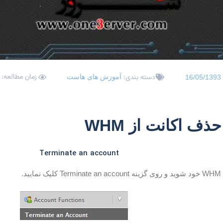
زمان مطالعه: < 1 دق
دسته بندی:
آموزش های هاست
16/05/1393
ف اکانت از WHM
Terminate an account
د.