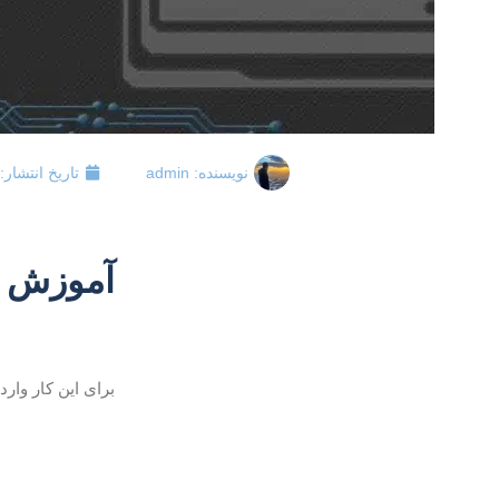
نویسنده:
admin
تاریخ انتشار:
آموزش حذ
برای این کار وارد WHM خود شوید و روی گزینه Terminate an account کلیک نمایی