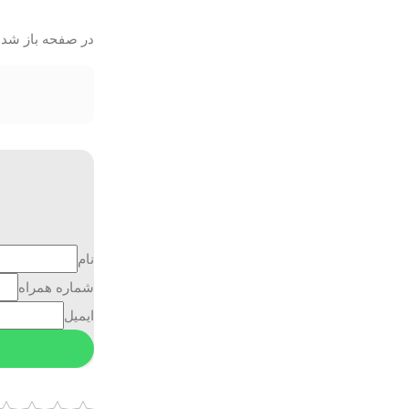
در صفحه باز شده نام دامنه ( یا user) مورد نظر خود را ا
نام
شماره همراه
ایمیل