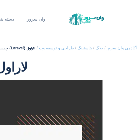
وان سرور
دسته بن
لاراول (Laravel) چیست؟
آکادمی وان سرور
/
بلاگ
/
هاستینگ
/
طراحی و توسعه وب
/
لاراول (Laravel)