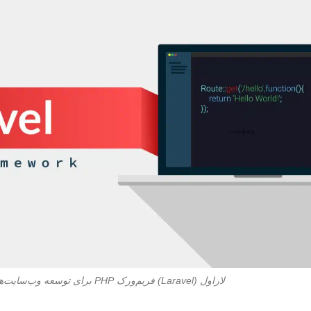
لاراول (Laravel) فریم‌ورک PHP برای توسعه وب‌سایت‌ها