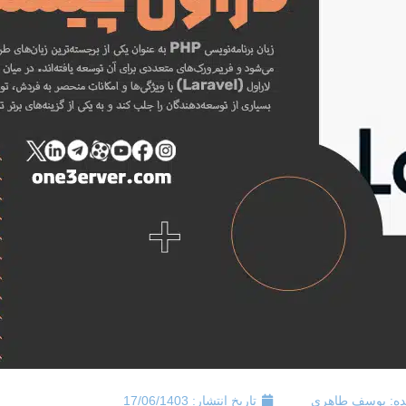
ه:
یوسف طاهری
تاریخ انتشار:
17/06/1403