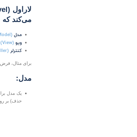
لاراول (Laravel) با استفاده از معماری
می‌کند که 
مدل
(Model)
ویو
(View)
:
کنترلر
(Controller)
برای مثال، فرض ک
مدل
:
یک مدل برای
حذف) بر ر