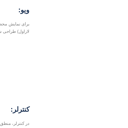
ویو
:
برای نمایش محصو
لاراول) طراحی 
کنترلر
:
در کنترلر، منطق ل