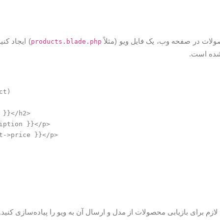
لات در صفحه وب، یک فایل ویو (مثلاً
) ایجاد کنی
products.blade.php
شده است.
t)

}}</h2>

iption }}</p>

t->price }}</p>

ازم برای بازیابی محصولات از مدل و ارسال آن به ویو را پیاده‌سازی کنید.