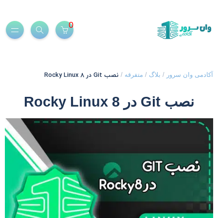
0
نصب Git در Rocky Linux 8
کادمی وان سرور
/
بلاگ
/
متفرقه
/
نصب Git در Rocky Linux 8