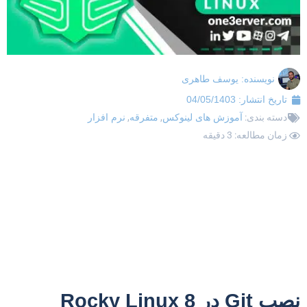
نویسنده:
یوسف طاهری
تاریخ انتشار:
04/05/1403
دسته بندی:
آموزش های لینوکس
,
متفرقه
,
نرم افزار
زمان مطالعه: 3 دقیقه
صب Git در Rocky Linux 8