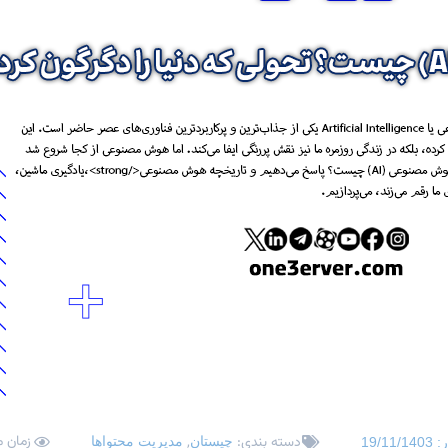
زمان مطال
دسته بندی:
,
چیستان
مدیریت محتواها
ر:
19/11/1403