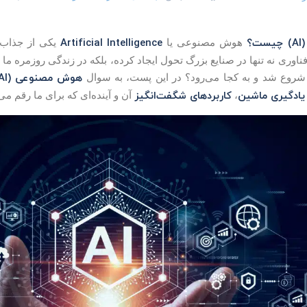
؟
Artificial Intelligence
هوش مصنوعی یا
یکی از جذاب‌ت
اوری نه تنها در صنایع بزرگ تحول ایجاد کرده، بلکه در زندگی روزمره ما 
هوش مصنوعی (AI) چیست؟
شروع شد و به کجا می‌رود؟ در این پست، به سوال
یادگیری ماشین
کاربردهای شگفت‌انگیز
،
آن و آینده‌ای که برای ما رقم می‌