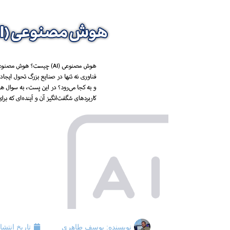
نویسنده:
یوسف طاهری
تاریخ انتشا