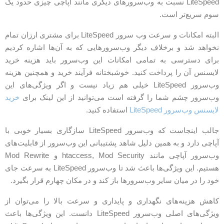
LiteSpeed نسبت به وب‌سرورهای دیگری مانند آپاچی چیزی حدود یک
وم سریع‌تر است.
البته امکانات و سرعت وب‌ سرور LiteSpeed برای مشتری ارزان تمام
خواهد شد و برخلاف دیگر وب‌سرورهایی که به آن‌ها اشاره کردیم
رای دسترسی به تمامی امکانات این وب‌سرور باید هزینه خرید
ایسنس آن را پرداخت کنید. خوشبختانه فرآیند خرید و همچنین هزینه
وب‌سرور LiteSpeed خیلی هم زیاد نیست و اگر ویژگی‌های این
ب‌سرور چشم شما را گرفته است می‌توانید از این لینک برای
خرید
ایسنس وب‌سرور LiteSpeed
استفاده کنید.
جالب اینجاست که وب‌سرور LiteSpeed سازگاری بسیار خوبی با
پاچی دارد و به همین دلیل شاهد پشتیبانی این وب‌سرور از قابلیت‌های
وب‌سرور آپاچی مانند htaccess, Mod Security و Mod Rewrite
هستیم. این ویژگی‌ها باعث شد تا وب‌سرور LiteSpeed به سرعت جای
ود را در میان سایر وب‌سرورها باز کند و در مکان چهارم قرار بگیرد.
اهش هزینه‌های نگهداری و پایداری و سرعت بالا را می‌توان از
ویژگی‌های اصلی وب‌سرور LiteSpeed دانست. این ویژگی‌ها باعث