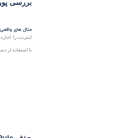
بررسی پورت
مثال های واقعی 
اینترنت را اجازه 
با استفاده از دستور “firewall-cmd –list-all”می توانید تنظیمات اخیر فایورال
حذف Rule یا سرویسی که اضافه کرده اید