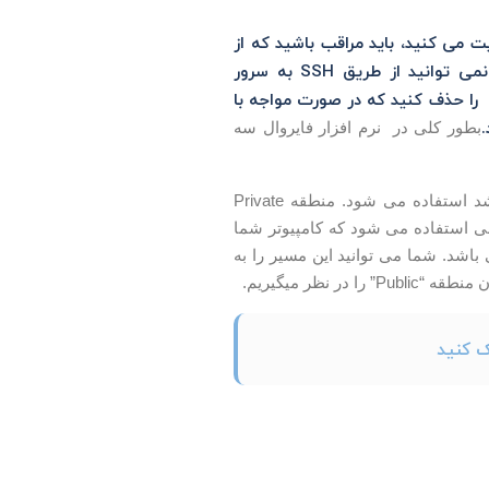
روال آن را مدیریت می کنید، باید مراقب باشید که از
می باشد را ببندید دیگر نمی توانید از طریق SSH به سرور
رسی داشته باشید. برای این مواقع شما می توانید تگ دائمی (permanent flag) را حذف کنید که در صورت مواجه با
بطور کلی در نرم افزار فایروال سه
منطقه Domain Profile برای زمانیکه کامپیوتر شما عضو دامنه یک شرکت بزرگ می باشد استفاده می شود. منطقه Private
وصی محلی استفاده می شود و منطقه Public Profil برای زمانی استفاده می شود که کامپیوتر شما
محلی عمومی باشد. در CentOS7 منطقه پیش فرض فایروال “Public” می باشد. شما می توانید این مسیر را به
ک کنید