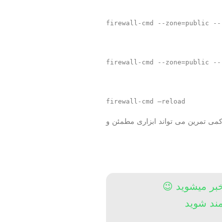
firewall-cmd --zone=public --
firewall-cmd --zone=public --
firewall-cmd –reload
ین فایروال در CentOS7 را مدیریت کنید. با کمی تمرین می تواند ابزاری مطمئن و
خبر میشوید 😉