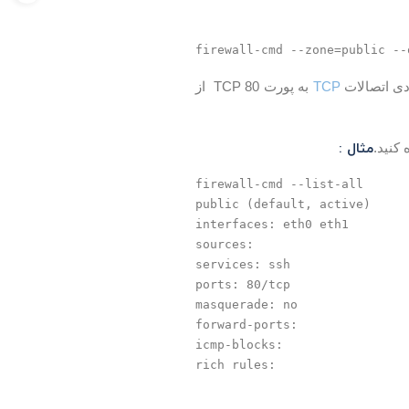
firewall-cmd --zone=public --
ودی اتصالات
TCP
به پورت 80 TCP از
مثال :
firewall-cmd --list-all

public (default, active)

interfaces: eth0 eth1

sources:

services: ssh

ports: 80/tcp

masquerade: no

forward-ports:

icmp-blocks:

rich rules: