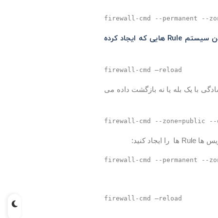
firewall-cmd --permanent --zo
نکته : در دستور بالا با حذف تگ Permanent در صورت مواجه با مشکل با Reboot کردن سیستم Rule هایی که ایجاد کرده
firewall-cmd –reload
گی با یک بله یا نه بازگشت داده می
firewall-cmd --zone=public --
یجاد کنید:
firewall-cmd --permanent --zo
firewall-cmd –reload