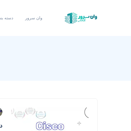
وان سرور
دسته بن
د