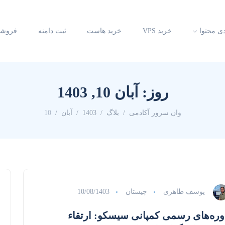
دی محتوا
خرید VPS
خرید هاست
ثبت دامنه
فروشگ
روز:
آبان 10, 1403
وان سرور آکادمی
بلاگ
1403
آبان
10
یوسف طاهری
چیستان
10/08/1403
وره‌های رسمی کمپانی سیسکو: ارتقاء