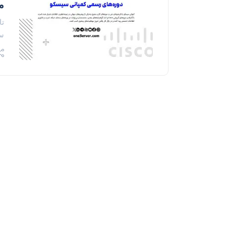
م
سال 1984 