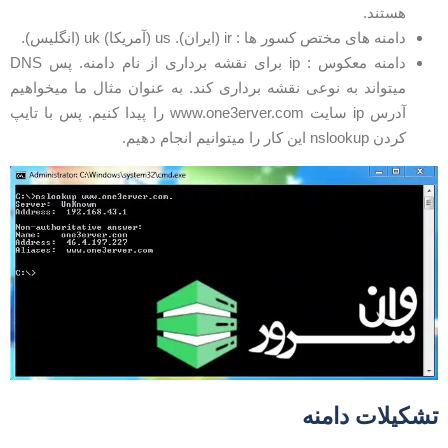
هستند.
دامنه های مختص کسور ها : ir (ایران). us (آمریکا) uk (انگلیس).
دامنه معکوس : ip برای نقشه برداری از نام دامنه. پس DNS
میتواند به نوعی نقشه برداری کند. به عنوان مثال ما میخواهیم
آدرس ip سایت www.one3erver.com را پیدا کنیم. پس با تایپ
کردن nslookup این کار را میتوانیم انجام دهیم.
شکیلات دامنه