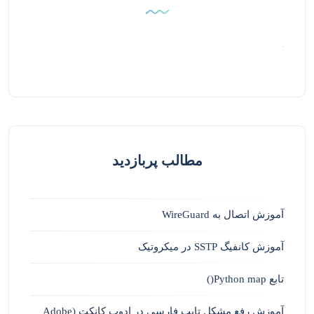
مطالب پربازدید
آموزش اتصال به WireGuard
آموزش کانفیگ SSTP در میکروتیک
تابع Python map()
آموزش رفع مشکل تایپ فارسی در ادوب کانکت (Adobe