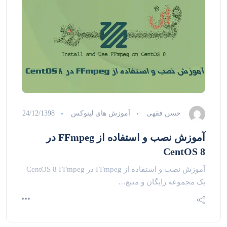
حسن فقهی
آموزش های لینوکس
24/12/1398
آموزش نصب و استفاده از FFmpeg در
CentOS 8
آموزش نصب و استفاده از FFmpeg در CentOS 8 FFmpeg
یک مجموعه رایگان و منبع…