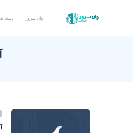
وان سرور
دسته بن
آ
آمو