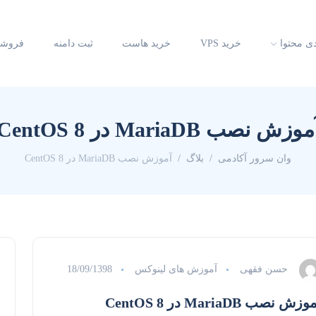
دی محتوا
خرید VPS
خرید هاست
ثبت دامنه
فروشگ
موزش نصب MariaDB در CentOS 8
وان سرور آکادمی
بلاگ
آموزش نصب MariaDB در CentOS 8
حسن فقهی
آموزش های لینوکس
18/09/1398
زش نصب MariaDB در CentOS 8