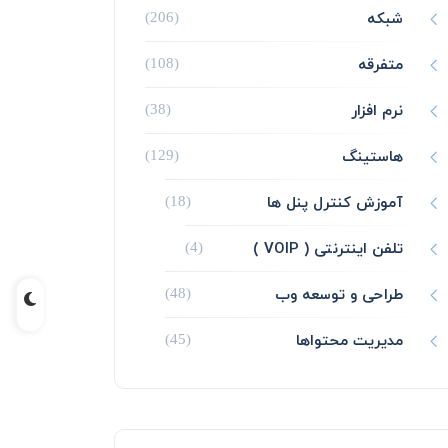
شبکه
(206)
متفرقه
(108)
نرم افزار
(38)
هاستینگ
(129)
آموزش کنترل پنل ها
(18)
تلفن اینترنتی ( VOIP )
(4)
طراحی و توسعه وب
(48)
مدیریت محتواها
(45)