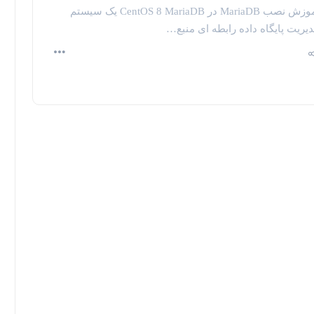
آموزش نصب MariaDB در CentOS 8 MariaDB یک سیستم
یریت پایگاه داده رابطه ای منبع…