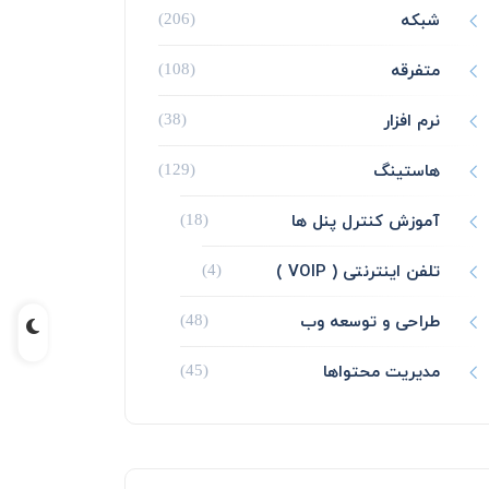
شبکه
(206)
متفرقه
(108)
نرم افزار
(38)
هاستینگ
(129)
آموزش کنترل پنل ها
(18)
تلفن اینترنتی ( VOIP )
(4)
طراحی و توسعه وب
(48)
مدیریت محتواها
(45)