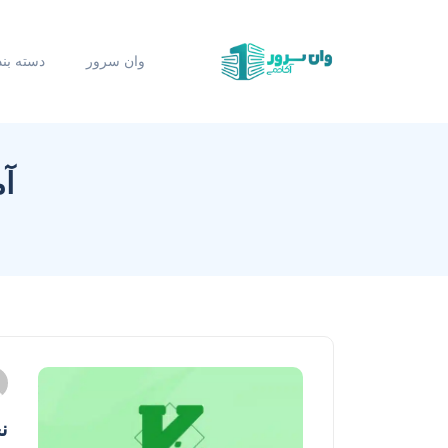
وان سرور
دسته بن
آم
نح