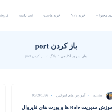
دی محتوا
خرید VPS
خرید هاست
ثبت دامنه
فروشگ
باز کردن port
وان سرور آکادمی
بلاگ
باز کردن port
admin
آموزش های لینوکس
06/09/1396
آموزش مدیریت Rule ها و پورت های فایروال