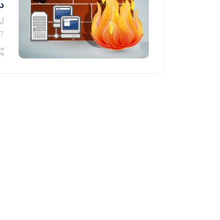
در 7
tOS7