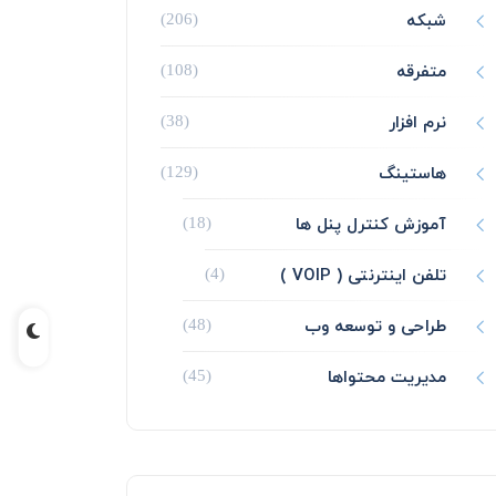
شبکه
(206)
متفرقه
(108)
نرم افزار
(38)
هاستینگ
(129)
آموزش کنترل پنل ها
(18)
تلفن اینترنتی ( VOIP )
(4)
طراحی و توسعه وب
(48)
مدیریت محتواها
(45)