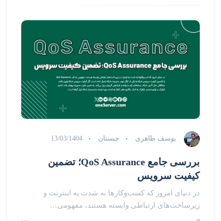
یوسف طاهری
چیستان
13/03/1404
بررسی جامع QoS Assurance؛ تضمین
کیفیت سرویس
در دنیای امروز که کسب‌وکارها به شدت به اینترنت و
زیرساخت‌های ارتباطی وابسته هستند، مفهومی…