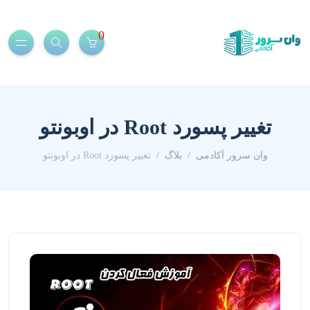
0
تغییر پسورد Root در اوبونتو
وان سرور آکادمی
بلاگ
تغییر پسورد Root در اوبونتو