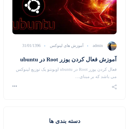
admin
آموزش های لینوکس
31/01/1396
آموزش فعال کردن یوزر Root در ubuntu
فعال کردن یوزر Root در ubuntu اوبونتو یک توزیع لینوکس
می باشد که بر مبنای…
دسته بندی ها