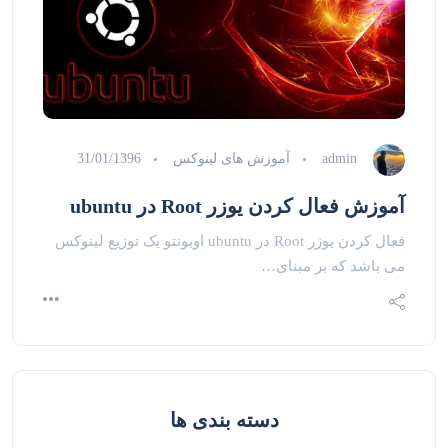
admin
آموزش های لینوکس
31/01/1396
آموزش فعال کردن یوزر Root در ubuntu
فعال کردن یوزر Root در ubuntu اوبونتو یک توزیع لینوکس
می باشد که بر مبنای…
دسته بندی ها