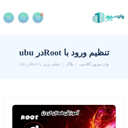
0
تنظیم ورود با Rootدر ubu
وان سرور آکادمی
بلاگ
تنظیم ورود با Rootدر ubu