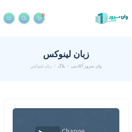
0
زبان لینوکس
وان سرور آکادمی
بلاگ
زبان لینوکس