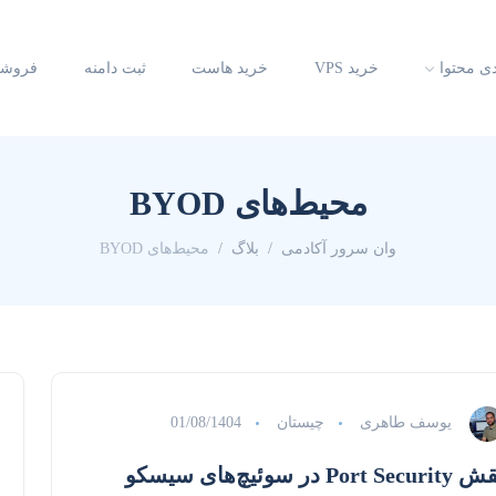
دی محتوا
خرید VPS
خرید هاست
ثبت دامنه
فروشگ
محیط‌های BYOD
وان سرور آکادمی
بلاگ
محیط‌های BYOD
یوسف طاهری
چیستان
01/08/1404
Port Secur در سوئیچ‌های سیسکو