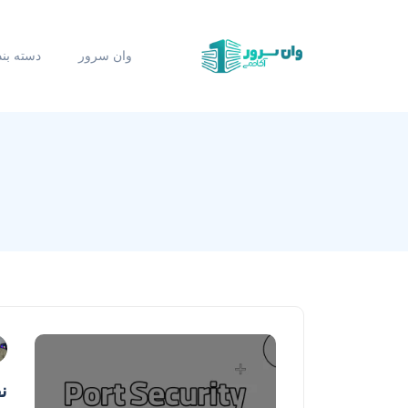
وان سرور
دسته بن
نقش ity