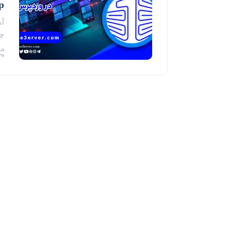
hp
چرا