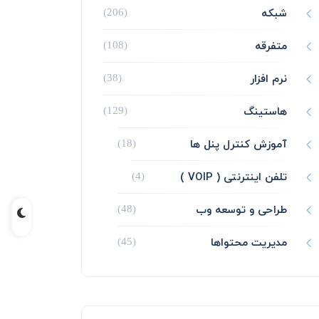
شبکه
(206)
متفرقه
(108)
نرم افزار
(38)
هاستینگ
(129)
آموزش کنترل پنل ها
(18)
تلفن اینترنتی ( VOIP )
(4)
طراحی و توسعه وب
(48)
مدیریت محتواها
(45)