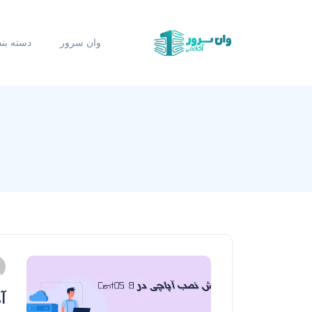
وان سرور
دسته بن
آم