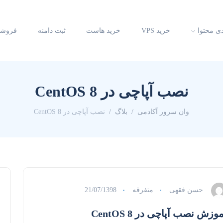
دی محتوا
خرید VPS
خرید هاست
ثبت دامنه
فروشگ
نصب آپاچی در CentOS 8
وان سرور آکادمی
بلاگ
نصب آپاچی در CentOS 8
حسن فقهی
متفرقه
21/07/1398
وزش نصب آپاچی در CentOS 8