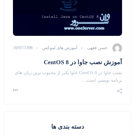
حسن فقهی
آموزش های لینوکس
10/07/1398
آموزش نصب جاوا در CentOS 8
نصب جاوا در CentOS 8 جاوا یکی از محبوب ترین زبان های
برنامه نویسی است…
دسته بندی ها