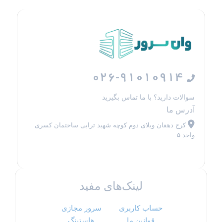
026-91010914
سوالات دارید؟ با ما تماس بگیرید
آدرس ما
کرج دهقان ویلای دوم کوچه شهید ترابی ساختمان کسری
واحد ۵
لینک‌های مفید
حساب کاربری
سرور مجازی
قوانین ما
هاستینگ